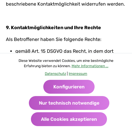
beschriebene Kontaktmöglichkeit widerrufen werden.
9. Kontaktmöglichkeiten und Ihre Rechte
Als Betroffener haben Sie folgende Rechte:
gemäß Art. 15 DSGVO das Recht, in dem dort
bezeichneten Umfang Auskunft über Ihre von uns
Diese Website verwendet Cookies, um eine bestmögliche
verarbeiteten personenbezogenen Daten zu
Erfahrung bieten zu können.
Mehr Informationen ...
verlangen;
Datenschutz
|
Impressum
gemäß Art. 16 DSGVO das Recht, unverzüglich die
Berichtigung unrichtiger oder Vervollständigung
Konfigurieren
Ihrer bei uns gespeicherten personenbezogenen
Daten zu verlangen;
Nur technisch notwendige
gemäß Art. 17 DSGVO das Recht, die Löschung
Ihrer bei uns gespeicherten personenbezogenen
Alle Cookies akzeptieren
Daten zu verlangen, soweit nicht die weitere
Verarbeitung