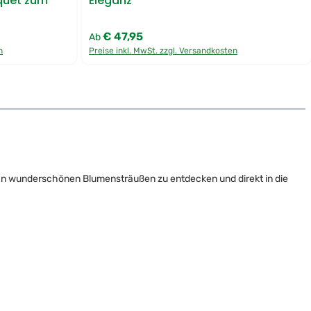
quet zum
Eleganz
R
E
S
S
€ 47,95
Regulärer Preis:
L
Ab
i
n
Preise inkl. MwSt. zzgl. Versandkosten
e
f
e
r
u
n
g
hl an wunderschönen Blumensträußen zu entdecken und direkt in die