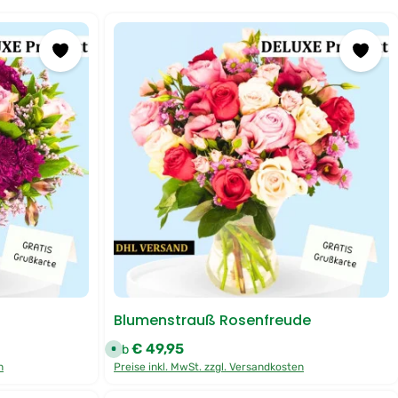
Blumenstrauß Rosenfreude
€ 49,95
Regulärer Preis:
Ab
S
o
n
Preise inkl. MwSt. zzgl. Versandkosten
f
o
r