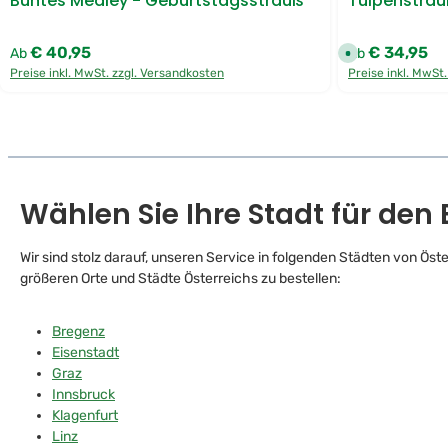
Buntes Medley - Geburtstagsstrauß
Tulpenstrau
€ 40,95
€ 34,95
Regulärer Preis:
Regulärer Preis
Ab
Ab
S
o
Preise inkl. MwSt. zzgl. Versandkosten
Preise inkl. MwSt
f
o
r
t
v
e
r
f
ü
g
b
Wählen Sie Ihre Stadt für den
a
r
,
L
Wir sind stolz darauf, unseren Service in folgenden Städten von Ös
i
e
größeren Orte und Städte Österreichs zu bestellen:
f
e
r
z
e
Bregenz
i
Eisenstadt
t
:
Graz
G
L
Innsbruck
S
E
Klagenfurt
X
Linz
P