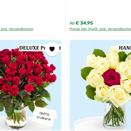
€ 34,95
:
Regulärer Preis:
Ab
. zzgl. Versandkosten
Preise inkl. MwSt. zzgl. Versandkoste