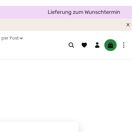
Lieferung zum Wunschtermin
 per Post
Du hast 0 Produkte auf dem M
Warenkorb 