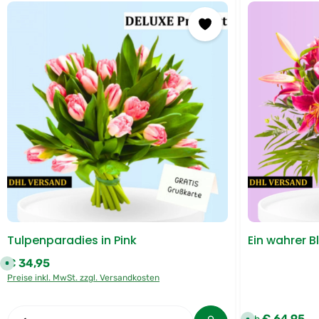
Tulpenparadies in Pink
Ein wahrer 
€ 34,95
Regulärer Preis:
S
o
Preise inkl. MwSt. zzgl. Versandkosten
f
o
r
t
Produkt Anzahl: Gib den gewünschten We
v
€ 64,95
Regulärer Preis