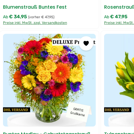
X
P
Blumenstrauß Buntes Fest
Rosenstrauß
R
E
S
€ 34,95
€ 47,95
Regulärer Preis:
Regulärer Preis
Ab
Ab
(vorher € 47,95)
S
L
Preise inkl. MwSt. zzgl. Versandkosten
Preise inkl. MwSt
i
e
f
e
r
u
n
g