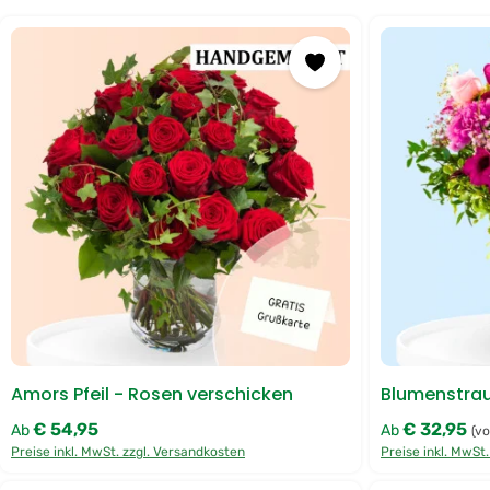
Amors Pfeil - Rosen verschicken
Blumenstrau
€ 54,95
€ 32,95
Regulärer Preis:
Regulärer Preis
Ab
Ab
(vo
Preise inkl. MwSt. zzgl. Versandkosten
Preise inkl. MwSt