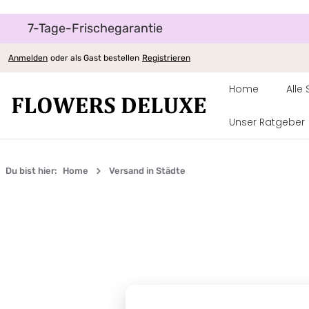
7-Tage-Frischegarantie
um Hauptinhalt springen
Zur Hauptnavigation springen
Anmelden
oder als Gast bestellen
Registrieren
Home
Alle
Unser Ratgeber
Du bist hier:
Home
Versand in Städte