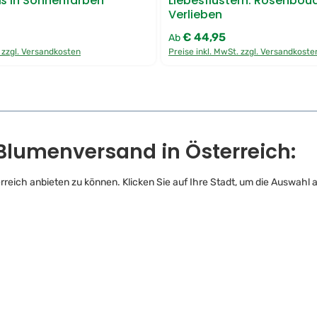
ß in Sonnenfarben
Liebesflüstern: Rosenbou
R
E
Verlieben
S
S
€ 44,95
:
Regulärer Preis:
L
Ab
i
. zzgl. Versandkosten
Preise inkl. MwSt. zzgl. Versandkoste
e
f
e
r
u
n
g
 Blumenversand in Österreich:
terreich anbieten zu können. Klicken Sie auf Ihre Stadt, um die Auswa