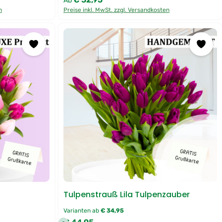
Ab
r
u
n
Preise inkl. MwSt. zzgl. Versandkosten
n
g
Tulpenstrauß Lila Tulpenzauber
Varianten ab
€ 34,95