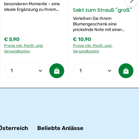
besonderen Momente – eine
Sekt zum Strauß "groß"
ideale Ergänzung zu Ihrem
Blumengruß, um auf
Verleihen Sie Ihrem
charmante Weise für
Blumengeschenk eine
prickelnde Freude zu sorgen.
prickelnde Note mit einer
Perfekt für kleine Feiern und
Flasche hochwertigen Sekt.
spontane Genussmomente.
€ 5,90
€ 10,90
Regulärer Preis:
Regulärer Preis:
Perfekt für besondere
Preise inkl. MwSt. zzgl.
Preise inkl. MwSt. zzgl.
Anlässe, um gemeinsam auf
Versandkosten
Versandkosten
unvergessliche Momente
anzustoßen und Freude zu
teilen.
um die Anzahl zu erhöhen oder zu reduzi
 die Schaltflächen um die Anzahl zu erh
ert ein oder benutze die Schaltflächen 
b den gewünschten Wert ein oder benutze
Produkt Anzahl: Gib den gewünschten W
Produkt Anzahl: Gi
Österreich
Beliebte Anlässe