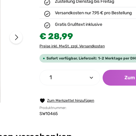
Zustellung Dienstag bis Freitag
Versandkosten nur 7,95 € pro Bestellung
Gratis Grußtext inklusive
Regulärer Preis:
€ 28,99
Preise inkl. MwSt. zzgl. Versandkosten
Sofort verfügbar, Lieferzeit: 1-2 Werktage per DH
Produkt Anzahl: Gib den gew
Zum 
Zum Merkzettel hinzufügen
Produktnummer:
SW10465