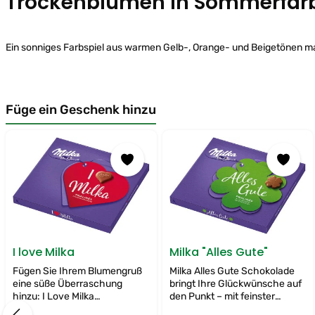
Trockenblumen in Sommerfar
Ein sonniges Farbspiel aus warmen Gelb-, Orange- und Beigetönen 
Füge ein Geschenk hinzu
Produktgalerie überspringen
Milka "Alles Gute"
I love Milka
Milka Alles Gute Schokolade
Fügen Sie Ihrem Blumengruß
bringt Ihre Glückwünsche auf
eine süße Überraschung
den Punkt – mit feinster
hinzu: I Love Milka
Alpenmilch-Schokolade, die
Schokolade begeistert mit