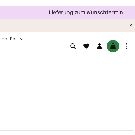
Lieferung zum Wunschtermin
 per Post
Du hast 0 Produkte auf dem M
Warenkorb 