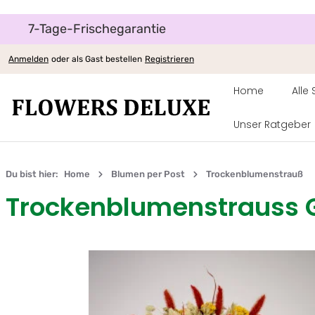
7-Tage-Frischegarantie
um Hauptinhalt springen
Zur Hauptnavigation springen
Anmelden
oder als Gast bestellen
Registrieren
Home
Alle
Unser Ratgeber
Du bist hier:
Home
Blumen per Post
Trockenblumenstrauß
Trockenblumenstrauss 
Bildergalerie überspringen