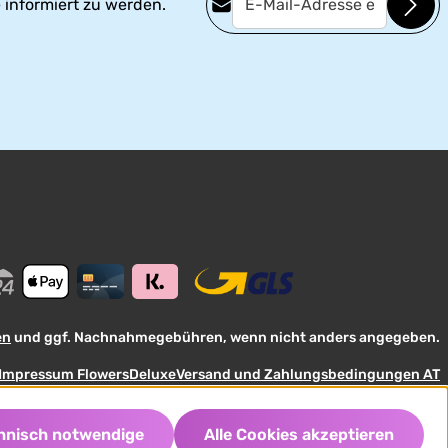
 informiert zu werden.
Datenschutz
Die mit einem Stern (*) markierten
Ich habe die
Felder sind Pflichtfelder.
Datenschutzbestimmungen
zur
Kenntnis genommen und die
AGB
gelesen und bin mit ihnen
einverstanden.
en
und ggf. Nachnahmegebühren, wenn nicht anders angegeben.
Impressum FlowersDeluxe
Versand und Zahlungsbedingungen AT
hnisch notwendige
Alle Cookies akzeptieren