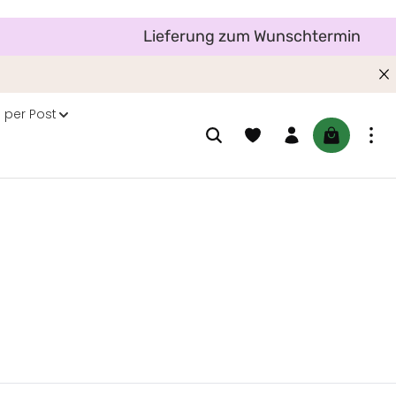
Lieferung zum Wunschtermin
 per Post
Du hast 0 Produkte auf dem M
Warenkorb 