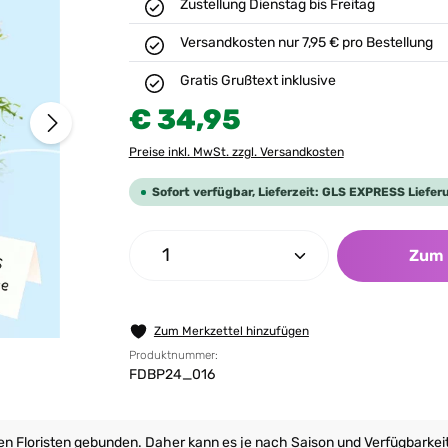
Zustellung Dienstag bis Freitag
Versandkosten nur 7,95 € pro Bestellung
Gratis Grußtext inklusive
Regulärer Preis:
€ 34,95
Preise inkl. MwSt. zzgl. Versandkosten
Sofort verfügbar, Lieferzeit: GLS EXPRESS Liefer
Produkt Anzahl: Gib den gew
Zum 
Zum Merkzettel hinzufügen
Produktnummer:
FDBP24_016
ren Floristen gebunden. Daher kann es je nach Saison und Verfügbarke