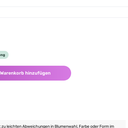
ung
ünschten Wert ein oder benutze die Scha
Warenkorb hinzufügen
it zu leichten Abweichungen in Blumenwahl, Farbe oder Form im