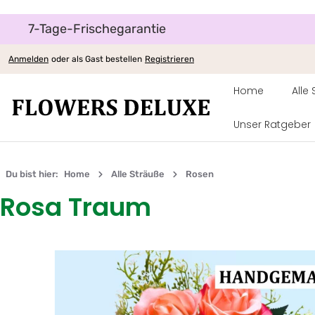
7-Tage-Frischegarantie
um Hauptinhalt springen
Zur Hauptnavigation springen
Anmelden
oder als Gast bestellen
Registrieren
Home
Alle
Unser Ratgeber
Du bist hier:
Home
Alle Sträuße
Rosen
Rosa Traum
Bildergalerie überspringen