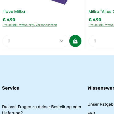
I love Milka
Milka "Alles
€ 6,90
€ 6,90
Regulärer Preis:
Regulärer Preis
Preise inkl. MwSt. zzgl. Versandkosten
Preise inkl. MwSt
Produkt Anzahl: Gib den gewünschten We
Produkt 
Service
Wissenswer
Unser Ratgeb
Du hast Fragen zu deiner Bestellung oder
Lieferung?
FAQ