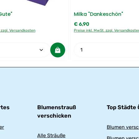
 Gute"
Milka "Dankeschön"
€ 6,90
:
Regulärer Preis:
. zzgl. Versandkosten
Preise inkl. MwSt. zzgl. Versandkoste
rt ein oder benutze die Schaltflächen u
Anzahl: Gib den gewünschten Wert ein od
Produkt Anzahl: Gi
tes
Blumenstrauß
Top Städte 
verschicken
er
Blumen versc
Alle Sträuße
Blumen versc