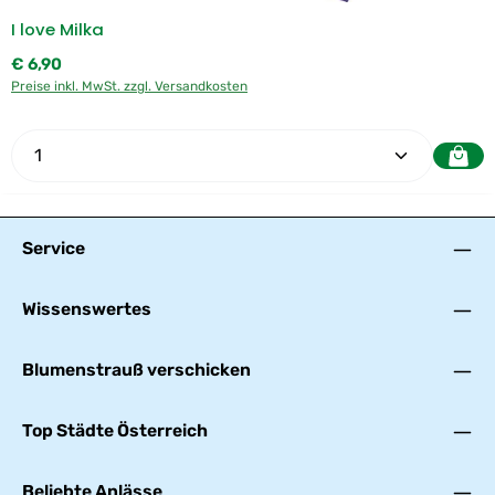
I love Milka
Regulärer Preis:
€ 6,90
Preise inkl. MwSt. zzgl. Versandkosten
Produkt Anzahl: Gib den gewünschten Wert ein oder
Service
Wissenswertes
Blumenstrauß verschicken
Top Städte Österreich
Beliebte Anlässe