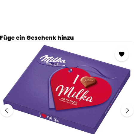
Produktgalerie überspringen
Füge ein Geschenk hinzu