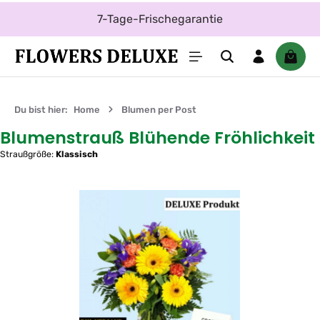
Zum Hauptinhalt springen
7-Tage-Frischegarantie
Waren
Du bist hier:
Home
Blumen per Post
Blumenstrauß Blühende Fröhlichkeit
Straußgröße:
Klassisch
Bildergalerie überspringen