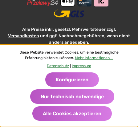
Alle Preise inkl. gesetzl. Mehrwertsteuer zzgl.
Versandkosten
und ggf. Nachnahmegebühren, wenn nicht
anders angegeben.
Diese Website verwendet Cookies, um eine bestmögliche
AGB FlowersDeluxe
Datenschutz
Widerrufsrecht
Erfahrung bieten zu können.
Mehr Informationen ...
Impressum FlowersDeluxe
Datenschutz
|
Impressum
Versand und Zahlungsbedingungen AT
© 2026 Flowers-Deluxe - with
Konfigurieren
Nur technisch notwendige
Alle Cookies akzeptieren