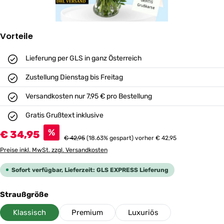
Vorteile
Lieferung per GLS in ganz Österreich
Zustellung Dienstag bis Freitag
Versandkosten nur 7,95 € pro Bestellung
Gratis Grußtext inklusive
Verkaufspreis:
%
€ 34,95
Regulärer Preis:
€ 42,95
(18.63% gespart)
vorher € 42,95
Preise inkl. MwSt. zzgl. Versandkosten
Sofort verfügbar, Lieferzeit: GLS EXPRESS Lieferung
auswählen
Straußgröße
Klassisch
Premium
Luxuriös