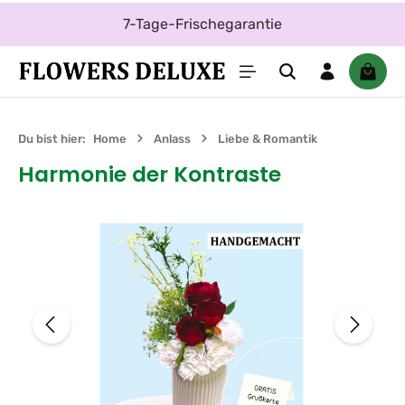
Zum Hauptinhalt springen
7-Tage-Frischegarantie
Waren
Du bist hier:
Home
Anlass
Liebe & Romantik
Harmonie der Kontraste
Bildergalerie überspringen