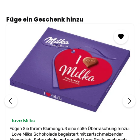
Produktgalerie überspringen
Füge ein Geschenk hinzu
I love Milka
Fügen Sie Ihrem Blumengruß eine süße Überraschung hinzu:
I Love Milka Schokolade begeistert mit zartschmelzender
Alpenmilch-Schokolade und verleiht Ihrer Geste noch mehr