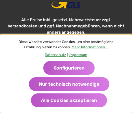
Alle Preise inkl. gesetzl. Mehrwertsteuer zzgl.
Versandkosten
und ggf. Nachnahmegebühren, wenn nicht
anders angegeben.
Diese Website verwendet Cookies, um eine bestmögliche
AGB FlowersDeluxe
Datenschutz
Widerrufsrecht
Erfahrung bieten zu können.
Mehr Informationen ...
Impressum FlowersDeluxe
Datenschutz
|
Impressum
Versand und Zahlungsbedingungen AT
© 2026 Flowers-Deluxe - with
Konfigurieren
Nur technisch notwendige
Alle Cookies akzeptieren