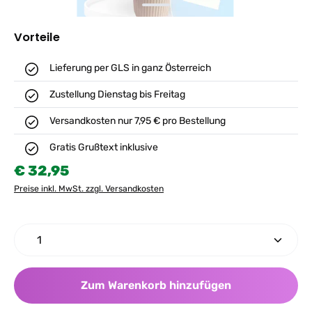
Vorteile
Lieferung per GLS in ganz Österreich
Zustellung Dienstag bis Freitag
Versandkosten nur 7,95 € pro Bestellung
Gratis Grußtext inklusive
Regulärer Preis:
€ 32,95
Preise inkl. MwSt. zzgl. Versandkosten
Produkt Anzahl: Gib den gewünschten Wert ein ode
Zum Warenkorb hinzufügen